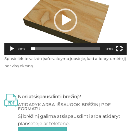
00:00
01:00
Spustelėkite vaizdo įrašo valdymo juostoje, kad atidarytumėte jį
per visą ekraną.
Nori atsispausdinti brėžinį?
ATIDARYK ARBA IŠSAUGOK BRĖŽINĮ PDF
FORMATU.
Šį brėžinį galima atsispausdinti arba atidaryti
planšetėje ar telefone.