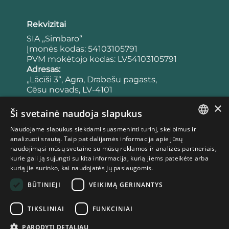
Rekvizitai
SIA „Simbaro“
Įmonės kodas: 54103105791
PVM mokėtojo kodas: LV54103105791
Adresas:
„Lācīši 3“, Agra, Drabešu pagasts,
Cēsu novads, LV-4101
Latvija
×
Bankas:
Ši svetainė naudoja slapukus
Sąskaitos numeris:
Naudojame slapukus siekdami suasmeninti turinį, skelbimus ir
LV65UNLA0050023953443
LATVIAN
analizuoti srautą. Taip pat dalijamės informacija apie jūsų
Banko kodas: UNLALV2X
naudojimąsi mūsų svetaine su mūsų reklamos ir analizės partneriais,
ESTONIAN
kurie gali ją sujungti su kita informacija, kurią jiems pateikėte arba
kurią jie surinko, kai naudojatės jų paslaugomis.
LITHUANIAN
Taisyklės
BŪTINIEJI
VEIKIMĄ GERINANTYS
Privatumo politika
Pirkimo taisyklės
TIKSLINIAI
FUNKCINIAI
Slapukų politika
Atsisakymo teisė
PARODYTI DETALIAU