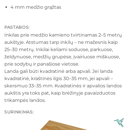
4 mm medžio grąžtas
PASTABOS:
Inkilas prie medžio kamieno tvirtinamas 2–5 metrų
aukštyje. Atstumas tarp inkilų – ne mažesnis kaip
25–30 metrų. Inkilai keliami soduose, parkuose,
želdynuose, medžių grupėse, įvairiuose miškuose,
prie sodybų ir panašiose vietose.
Landa gali būti kvadratinė arba apvali. Jei landa
kvadratinė, kraštinės ilgis 30–35 mm, jei apvali –
skersmuo 33–35 mm. Kvadratinės ir apvalios landos
aukštis yra toks pat, kaip brėžinyje pavaizduotos
trikampės landos.
SURINKIMAS:
Video
grotuvas