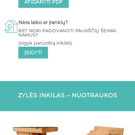
ATIDARYTI PDF
Nėra laiko ar įrankių?
BET NORI PADOVANOTI PAUKŠČIŲ ŠEIMAI
NAMUS?
Įsigyk paruoštą inkilėlį.
ĮSIGYTI
ZYLĖS INKILAS – NUOTRAUKOS