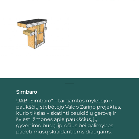
Simbaro
UAB „Simbaro“ – tai gamtos mylėtojo ir
paukščių stebėtojo Valdo Zariņo projektas,
kurio tikslas – skatinti paukščių gerovę ir
šviesti žmones apie paukščius, jų
gyvenimo būdą, įpročius bei galimybes
padėti mūsų skraidantiems draugams.