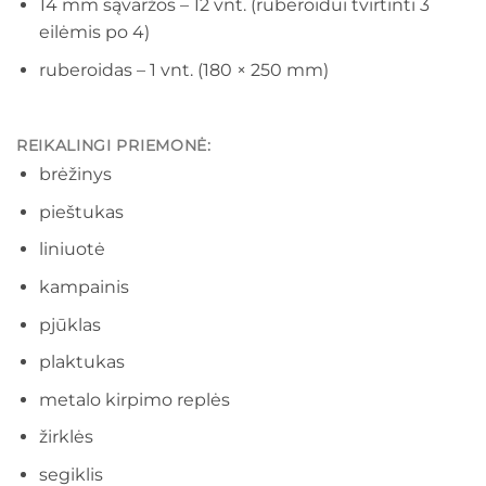
14 mm sąvaržos – 12 vnt. (ruberoidui tvirtinti 3
eilėmis po 4)
ruberoidas – 1 vnt. (180 × 250 mm)
REIKALINGI
PRIEMONĖ
:
brėžinys
pieštukas
liniuotė
kampainis
pjūklas
plaktukas
metalo kirpimo replės
žirklės
segiklis