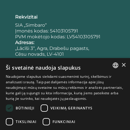
Rekvizitai
SIA „Simbaro“
Įmonės kodas: 54103105791
PVM mokėtojo kodas: LV54103105791
Adresas:
„Lācīši 3“, Agra, Drabešu pagasts,
Cēsu novads, LV-4101
Latvija
×
Bankas:
Ši svetainė naudoja slapukus
Sąskaitos numeris:
Naudojame slapukus siekdami suasmeninti turinį, skelbimus ir
LV65UNLA0050023953443
LATVIAN
analizuoti srautą. Taip pat dalijamės informacija apie jūsų
Banko kodas: UNLALV2X
naudojimąsi mūsų svetaine su mūsų reklamos ir analizės partneriais,
ESTONIAN
kurie gali ją sujungti su kita informacija, kurią jiems pateikėte arba
kurią jie surinko, kai naudojatės jų paslaugomis.
LITHUANIAN
Taisyklės
BŪTINIEJI
VEIKIMĄ GERINANTYS
Privatumo politika
Pirkimo taisyklės
TIKSLINIAI
FUNKCINIAI
Slapukų politika
Atsisakymo teisė