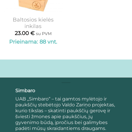
Baltosios kielės
inkilas
23.00
€
su PVM
Prieinama: 88 vnt.
Simbaro
UAB „Simbaro“ – tai gamtos mylėtojo ir
paukščių stebėtojo Valdo Zariņo projektas,
kurio tikslas – skatinti paukščių gerovę ir
šviesti žmones apie paukščius, jų
gyvenimo būdą, įpročius bei galimybes
padėti mūsų skraidantiems draugams.