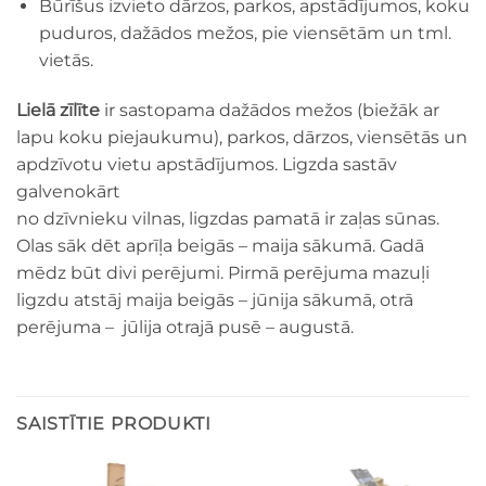
Būrīšus izvieto dārzos, parkos, apstādījumos, koku
puduros, dažādos mežos, pie viensētām un tml.
vietās.
Lielā zīlīte
ir sastopama dažādos mežos (biežāk ar
lapu koku piejaukumu), parkos, dārzos, viensētās un
apdzīvotu vietu apstādījumos. Ligzda sastāv
galvenokārt
no dzīvnieku vilnas, ligzdas pamatā ir zaļas sūnas.
Olas sāk dēt aprīļa beigās – maija sākumā. Gadā
mēdz būt divi perējumi. Pirmā perējuma mazuļi
ligzdu atstāj maija beigās – jūnija sākumā, otrā
perējuma – jūlija otrajā pusē – augustā.
SAISTĪTIE PRODUKTI