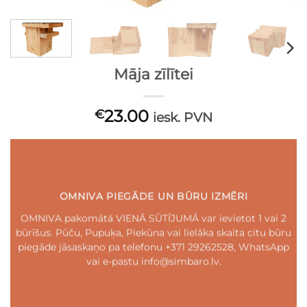
Māja zīlītei
23.00
€
iesk. PVN
OMNIVA PIEGĀDE UN BŪRU IZMĒRI
OMNIVA pakomātā VIENĀ SŪTĪJUMĀ var ievietot 1 vai 2
būrīšus. Pūču, Pupuķa, Piekūna vai lielāka skaita citu būru
piegāde jāsaskaņo pa telefonu +371 29262528, WhatsApp
vai e-pastu info@simbaro.lv.