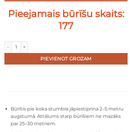
Pieejamais būrīšu skaits:
177
Māja zīlītei daudzums
PIEVIENOT GROZAM
Būrītis pie koka stumbra jāpiestiprina 2–5 metru
augstumā. Attālums starp būrīšiem ne mazāks
par 25–30 metriem.