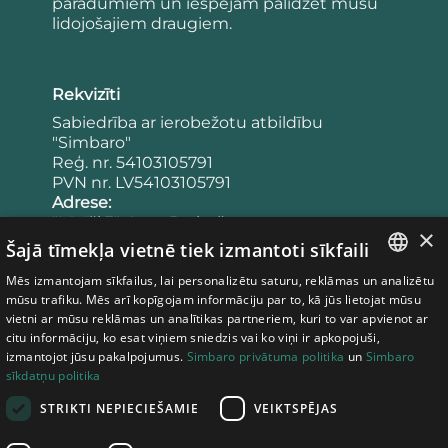
paradumiem un iespējām palīdzēt mūsu
lidojošajiem draugiem.
Rekvizīti
Sabiedrība ar ierobežotu atbildību
"Simbaro"
Reģ. nr. 54103105791
PVN nr. LV54103105791
Adrese:
"Lācīši 3", Agra, Drabešu pagasts,
×
Cēsu novads, LV-4101
Šajā tīmekļa vietnē tiek izmantoti sīkfaili
Latvija
Mēs izmantojam sīkfailus, lai personalizētu saturu, reklāmas un analizētu
Banka:
LATVIAN
mūsu trafiku. Mēs arī kopīgojam informāciju par to, kā jūs lietojat mūsu
Konta numurs: LV65UNLA0050023953443
vietni ar mūsu reklāmas un analītikas partneriem, kuri to var apvienot ar
Bankas kods: UNLALV2X
ESTONIAN
citu informāciju, ko esat viņiem sniedzis vai ko viņi ir apkopojuši,
izmantojot jūsu pakalpojumus.
Simbaro privātuma politika
un
Simbaro
LITHUANIAN
sīkdatņu politika
Noteikumi
STRIKTI NEPIECIEŠAMIE
VEIKTSPĒJAS
Privātuma politika
Pirkšanas noteikumi