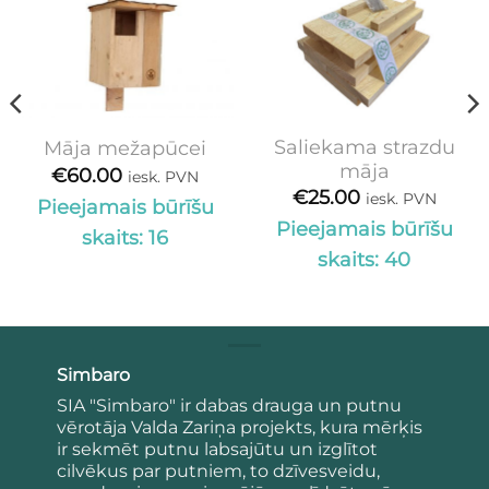
Saliekama strazdu
Māja mežapūcei
māja
€
60.00
iesk. PVN
€
25.00
iesk. PVN
Pieejamais būrīšu
Pieejamais būrīšu
skaits: 16
skaits: 40
Simbaro
SIA "Simbaro" ir dabas drauga un putnu
vērotāja Valda Zariņa projekts, kura mērķis
ir sekmēt putnu labsajūtu un izglītot
cilvēkus par putniem, to dzīvesveidu,