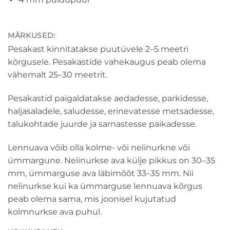
MÄRKUSED:
Pesakast kinnitatakse puutüvele 2–5 meetri
kõrgusele. Pesakastide vahekaugus peab olema
vähemalt 25–30 meetrit.
Pesakastid paigaldatakse aedadesse, parkidesse,
haljasaladele, saludesse, erinevatesse metsadesse,
talukohtade juurde ja sarnastesse paikadesse.
Lennuava võib olla kolme- või nelinurkne või
ümmargune. Nelinurkse ava külje pikkus on 30–35
mm, ümmarguse ava läbimõõt 33–35 mm. Nii
nelinurkse kui ka ümmarguse lennuava kõrgus
peab olema sama, mis joonisel kujutatud
kolmnurkse ava puhul.