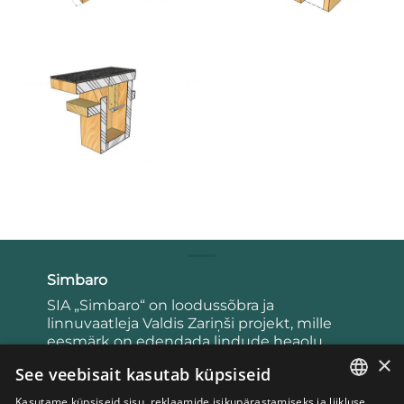
Simbaro
SIA „Simbaro“ on loodussõbra ja
linnuvaatleja Valdis Zariņši projekt, mille
eesmärk on edendada lindude heaolu
×
ning harida inimesi lindude, nende eluviisi,
See veebisait kasutab küpsiseid
käitumise ja võimaluste kohta aidata meie
lendavaid sõpru.
Kasutame küpsiseid sisu, reklaamide isikupärastamiseks ja liikluse