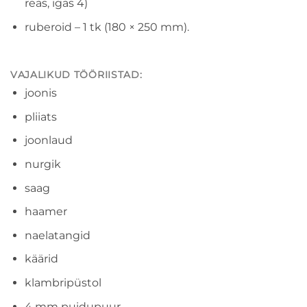
reas, igas 4)
ruberoid – 1 tk (180 × 250 mm).
VAJALIKUD TÖÖRIISTAD:
joonis
pliiats
joonlaud
nurgik
saag
haamer
naelatangid
käärid
klambripüstol
4 mm puidupuur