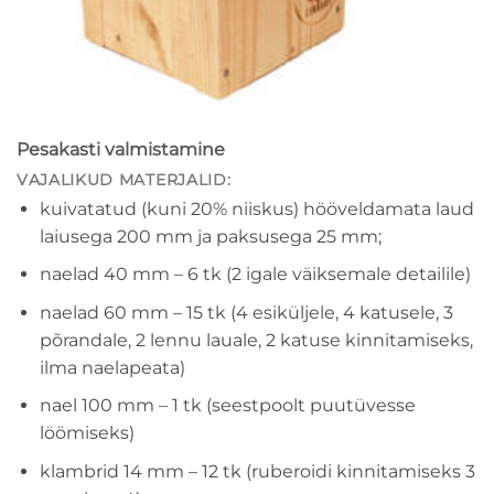
Pesakasti valmistamine
VAJALIKUD MATERJALID:
kuivatatud (kuni 20% niiskus) hööveldamata laud
laiusega 200 mm ja paksusega 25 mm;
naelad 40 mm – 6 tk (2 igale väiksemale detailile)
naelad 60 mm – 15 tk (4 esiküljele, 4 katusele, 3
põrandale, 2 lennu lauale, 2 katuse kinnitamiseks,
ilma naelapeata)
nael 100 mm – 1 tk (seestpoolt puutüvesse
löömiseks)
klambrid 14 mm – 12 tk (ruberoidi kinnitamiseks 3