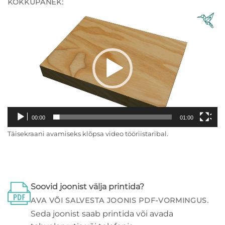
KOKKUPANEK:
Videoesitaja
00:00
01:00
Täisekraani avamiseks klõpsa video tööriistaribal.
Soovid joonist välja printida?
AVA VÕI SALVESTA JOONIS PDF-VORMINGUS.
Seda joonist saab printida või avada