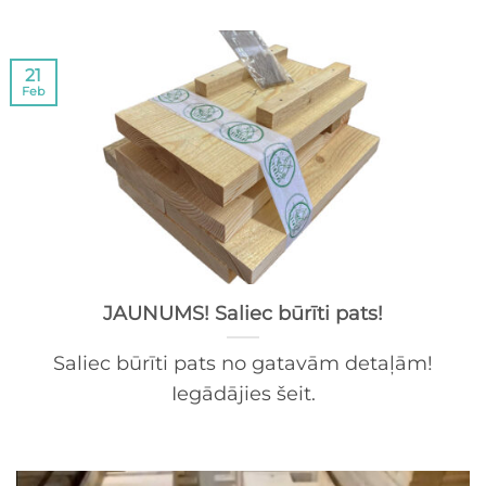
21
Feb
JAUNUMS! Saliec būrīti pats!
Saliec būrīti pats no gatavām detaļām!
Iegādājies šeit.