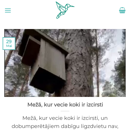
Skip
to
content
29
Mai
Mežā, kur vecie koki ir izcirsti
Mežā, kur vecie koki ir izcirsti, un
dobumperētājiem dabīgu ligzdvietu nav,