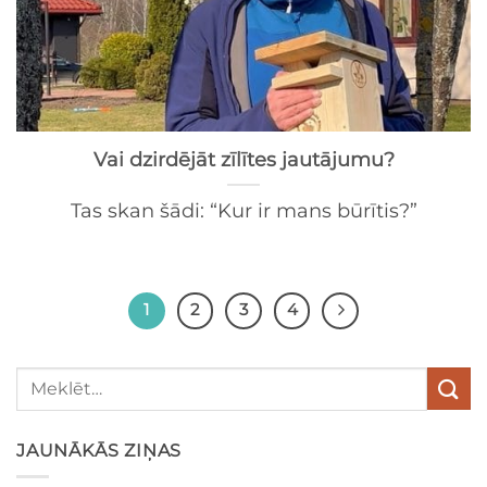
Vai dzirdējāt zīlītes jautājumu?
Tas skan šādi: “Kur ir mans būrītis?”
1
2
3
4
JAUNĀKĀS ZIŅAS