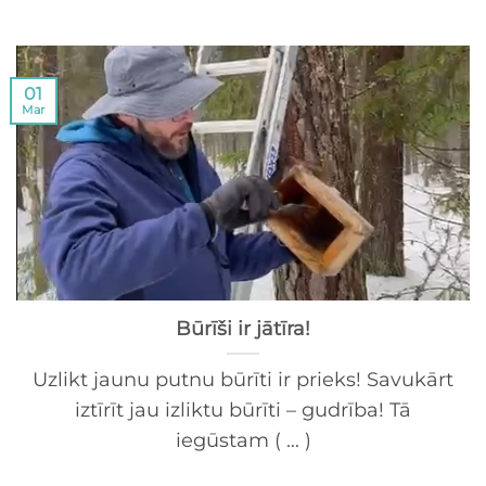
01
Mar
Būrīši ir jātīra!
Uzlikt jaunu putnu būrīti ir prieks! Savukārt
iztīrīt jau izliktu būrīti – gudrība! Tā
iegūstam ( ... )