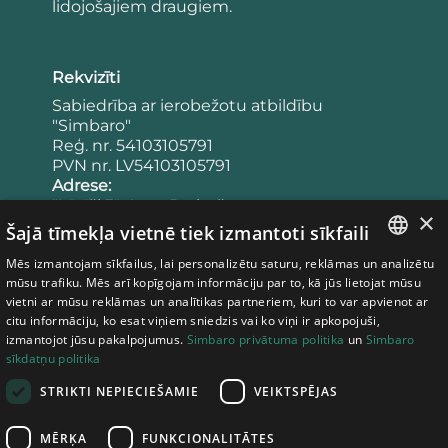
lidojošajiem draugiem.
Rekvizīti
Sabiedrība ar ierobežotu atbildību
"Simbaro"
Reģ. nr. 54103105791
PVN nr. LV54103105791
Adrese:
"Lācīši 3", Agra, Drabešu pagasts,
×
Cēsu novads, LV-4101
Šajā tīmekļa vietnē tiek izmantoti sīkfaili
Latvija
Mēs izmantojam sīkfailus, lai personalizētu saturu, reklāmas un analizētu
Banka:
LATVIAN
mūsu trafiku. Mēs arī kopīgojam informāciju par to, kā jūs lietojat mūsu
Konta numurs: LV65UNLA0050023953443
vietni ar mūsu reklāmas un analītikas partneriem, kuri to var apvienot ar
Bankas kods: UNLALV2X
ESTONIAN
citu informāciju, ko esat viņiem sniedzis vai ko viņi ir apkopojuši,
izmantojot jūsu pakalpojumus.
Simbaro privātuma politika
un
Simbaro
LITHUANIAN
sīkdatņu politika
Noteikumi
STRIKTI NEPIECIEŠAMIE
VEIKTSPĒJAS
Privātuma politika
Pirkšanas noteikumi
MĒRĶA
FUNKCIONALITĀTES
Sīkdatņu politika