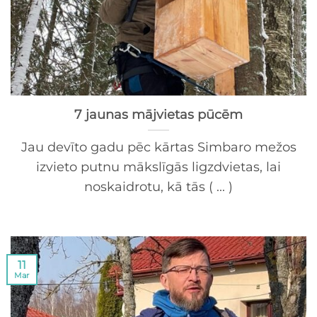
7 jaunas mājvietas pūcēm
Jau devīto gadu pēc kārtas Simbaro mežos
izvieto putnu mākslīgās ligzdvietas, lai
noskaidrotu, kā tās ( ... )
11
Mar