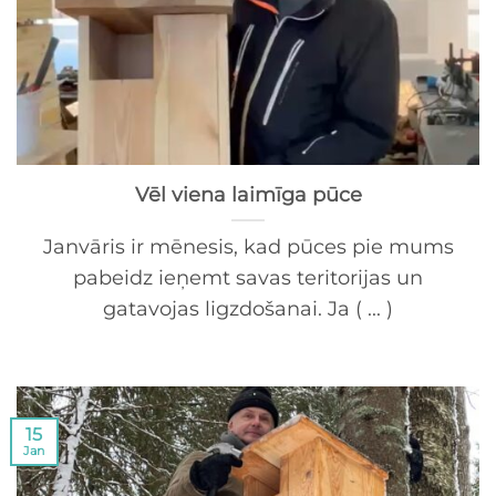
Vēl viena laimīga pūce
Janvāris ir mēnesis, kad pūces pie mums
pabeidz ieņemt savas teritorijas un
gatavojas ligzdošanai. Ja ( ... )
15
Jan