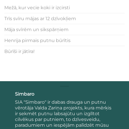
Mežā, kur vecie koki ir izcirsti
Trīs svīru mājas ar 12 dzīvokļiem
Māja svīrēm un sikspārņiem
Henrija pirmais putnu būrītis
Būrīši ir jātīra!
Simbaro
SIA "Simbaro" ir dabas drauga un putnu
vērotāja Valda Zariņa projekts, kura mērķis
ir sekmēt putnu labsajūtu un izglītot
cilvēkus par putniem, to dzīvesveidu,
paradumiem un iespējām palīdzēt mūsu