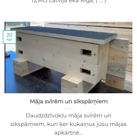
TZMO Latvija ēkā Rīgā, ( ... )
20
Apr
Māja svīrēm un sikspārņiem
Daudzdzīvokļu māja svīrēm un
sikspārņiem, kuri ķer kukaiņus jūsu mājas
apkārtnē…