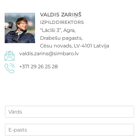
VALDIS ZARIŅŠ
IZPILDDIREKTORS
“Lācīši 3”, Agra,
Drabešu pagasts,
Cēsu novads, LV-4101 Latvija
valdis.zarins@simbaro.lv
+371 29 26 25 28
V
ā
r
z
E
d
i
-
s
ņ
p