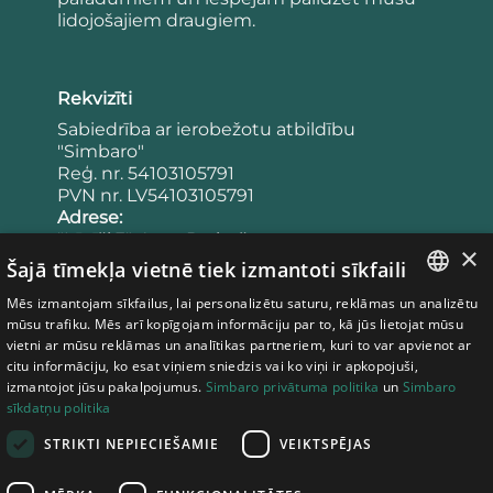
lidojošajiem draugiem.
Rekvizīti
Sabiedrība ar ierobežotu atbildību
"Simbaro"
Reģ. nr. 54103105791
PVN nr. LV54103105791
Adrese:
"Lācīši 3", Agra, Drabešu pagasts,
×
Cēsu novads, LV-4101
Šajā tīmekļa vietnē tiek izmantoti sīkfaili
Latvija
Mēs izmantojam sīkfailus, lai personalizētu saturu, reklāmas un analizētu
Banka:
LATVIAN
mūsu trafiku. Mēs arī kopīgojam informāciju par to, kā jūs lietojat mūsu
Konta numurs: LV65UNLA0050023953443
vietni ar mūsu reklāmas un analītikas partneriem, kuri to var apvienot ar
Bankas kods: UNLALV2X
ESTONIAN
citu informāciju, ko esat viņiem sniedzis vai ko viņi ir apkopojuši,
izmantojot jūsu pakalpojumus.
Simbaro privātuma politika
un
Simbaro
LITHUANIAN
sīkdatņu politika
Noteikumi
STRIKTI NEPIECIEŠAMIE
VEIKTSPĒJAS
Privātuma politika
Pirkšanas noteikumi