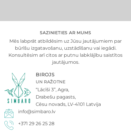
SAZINIETIES AR MUMS
Mēs labprāt atbildēsim uz Jūsu jautājumiem par
būrīšu izgatavošanu, uzstādīšanu vai iegādi.
Konsultēsim arī citos ar putnu labklājību saistītos
jautājumos.
BIROJS
UN RAŽOTNE
“Lācīši 3”, Agra,
Drabešu pagasts,
Cēsu novads, LV-4101 Latvija
info@simbaro.lv
+371 29 26 25 28