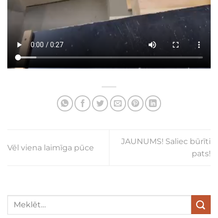
JAUNUMS! Saliec būrīti
Vēl viena laimīga pūce
pats!