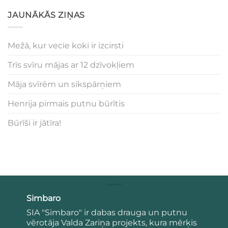
JAUNĀKĀS ZIŅAS
Mežā, kur vecie koki ir izcirsti
Trīs svīru mājas ar 12 dzīvokļiem
Māja svīrēm un sikspārņiem
Henrija pirmais putnu būrītis
Būrīši ir jātīra!
Simbaro
SIA "Simbaro" ir dabas drauga un putnu
vērotāja Valda Zariņa projekts, kura mērķis