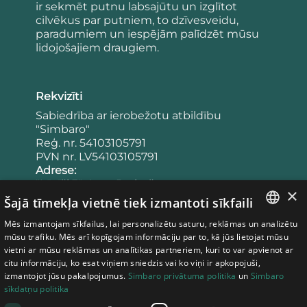
ir sekmēt putnu labsajūtu un izglītot
cilvēkus par putniem, to dzīvesveidu,
paradumiem un iespējām palīdzēt mūsu
lidojošajiem draugiem.
Rekvizīti
Sabiedrība ar ierobežotu atbildību
"Simbaro"
Reģ. nr. 54103105791
PVN nr. LV54103105791
Adrese:
"Lācīši 3", Agra, Drabešu pagasts,
×
Cēsu novads, LV-4101
Šajā tīmekļa vietnē tiek izmantoti sīkfaili
Latvija
Mēs izmantojam sīkfailus, lai personalizētu saturu, reklāmas un analizētu
Banka:
LATVIAN
mūsu trafiku. Mēs arī kopīgojam informāciju par to, kā jūs lietojat mūsu
Konta numurs: LV65UNLA0050023953443
vietni ar mūsu reklāmas un analītikas partneriem, kuri to var apvienot ar
Bankas kods: UNLALV2X
ESTONIAN
citu informāciju, ko esat viņiem sniedzis vai ko viņi ir apkopojuši,
izmantojot jūsu pakalpojumus.
Simbaro privātuma politika
un
Simbaro
LITHUANIAN
sīkdatņu politika
Noteikumi