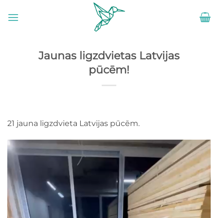
Skip
to
content
Jaunas ligzdvietas Latvijas
pūcēm!
21 jauna ligzdvieta Latvijas pūcēm.