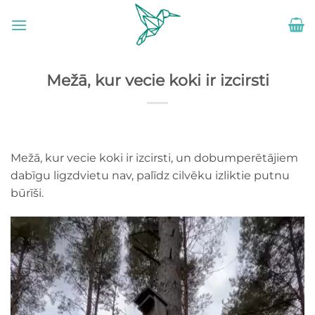
Skip
to
content
Mežā, kur vecie koki ir izcirsti
Mežā, kur vecie koki ir izcirsti, un dobumperētājiem
dabīgu ligzdvietu nav, palīdz cilvēku izliktie putnu
būrīši.