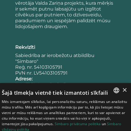
vērotāja Valda Zariņa projekts, kura mērķis
ir sekmēt putnu labsajūtu un izglītot
cilvēkus par putniem, to dzīvesveidu,
paradumiem un iespējām palīdzēt mūsu
lidojošajiem draugiem.
Rekvizīti
Sabiedrība ar ierobežotu atbildību
"Simbaro"
Reģ. nr. 54103105791
PVN nr. LV54103105791
Adrese:
"Lācīši 3", Agra, Drabešu pagasts,
×
Cēsu novads, LV-4101
Šajā tīmekļa vietnē tiek izmantoti sīkfaili
Latvija
Mēs izmantojam sīkfailus, lai personalizētu saturu, reklāmas un analizētu
Banka:
LATVIAN
mūsu trafiku. Mēs arī kopīgojam informāciju par to, kā jūs lietojat mūsu
Konta numurs: LV65UNLA0050023953443
vietni ar mūsu reklāmas un analītikas partneriem, kuri to var apvienot ar
Bankas kods: UNLALV2X
ESTONIAN
citu informāciju, ko esat viņiem sniedzis vai ko viņi ir apkopojuši,
izmantojot jūsu pakalpojumus.
Simbaro privātuma politika
un
Simbaro
LITHUANIAN
sīkdatņu politika