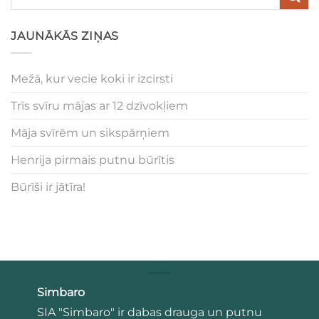
JAUNĀKĀS ZIŅAS
Mežā, kur vecie koki ir izcirsti
Trīs svīru mājas ar 12 dzīvokļiem
Māja svīrēm un sikspārņiem
Henrija pirmais putnu būrītis
Būrīši ir jātīra!
Simbaro
SIA "Simbaro" ir dabas drauga un putnu