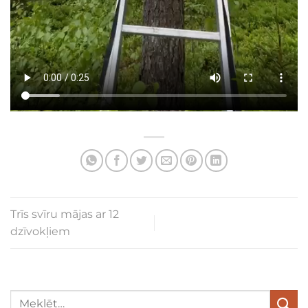
Trīs svīru mājas ar 12
dzīvokļiem