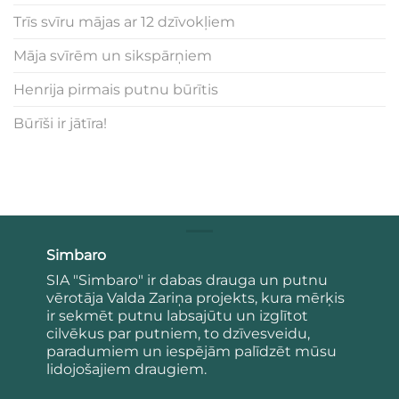
Trīs svīru mājas ar 12 dzīvokļiem
Māja svīrēm un sikspārņiem
Henrija pirmais putnu būrītis
Būrīši ir jātīra!
Simbaro
SIA "Simbaro" ir dabas drauga un putnu
vērotāja Valda Zariņa projekts, kura mērķis
ir sekmēt putnu labsajūtu un izglītot
cilvēkus par putniem, to dzīvesveidu,
paradumiem un iespējām palīdzēt mūsu
lidojošajiem draugiem.