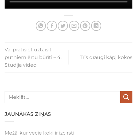
Vai pratīsiet uztaisīt
putniem ērtu būrīti – 4.
Trīs draugi kāpj kokos
Studija video
JAUNĀKĀS ZIŅAS
Mežā, kur vecie koki ir izcirsti