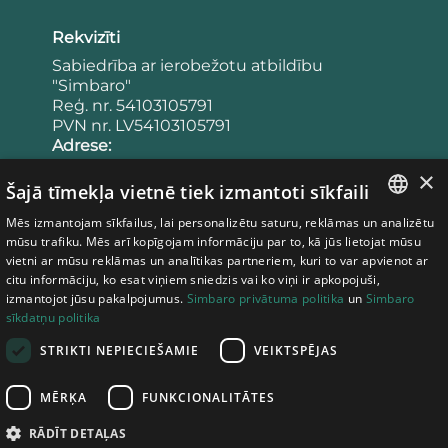
Rekvizīti
Sabiedrība ar ierobežotu atbildību
"Simbaro"
Reģ. nr. 54103105791
PVN nr. LV54103105791
Adrese:
"Lācīši 3", Agra, Drabešu pagasts,
×
Cēsu novads, LV-4101
Šajā tīmekļa vietnē tiek izmantoti sīkfaili
Latvija
Mēs izmantojam sīkfailus, lai personalizētu saturu, reklāmas un analizētu
Banka:
LATVIAN
mūsu trafiku. Mēs arī kopīgojam informāciju par to, kā jūs lietojat mūsu
Konta numurs: LV65UNLA0050023953443
vietni ar mūsu reklāmas un analītikas partneriem, kuri to var apvienot ar
Bankas kods: UNLALV2X
ESTONIAN
citu informāciju, ko esat viņiem sniedzis vai ko viņi ir apkopojuši,
izmantojot jūsu pakalpojumus.
Simbaro privātuma politika
un
Simbaro
LITHUANIAN
sīkdatņu politika
Noteikumi
STRIKTI NEPIECIEŠAMIE
VEIKTSPĒJAS
Privātuma politika
Pirkšanas noteikumi
MĒRĶA
FUNKCIONALITĀTES
Sīkdatņu politika
Atteikuma tiesības
RĀDĪT DETAĻAS