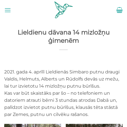
Skip
to
content
Lieldienu dāvana 14 mizložņu
ģimenēm
2021. gada 4. aprīlī Lieldienās Simbaro putnu draugi
Valdis, Helmuts, Alberts un Rūdolfs devās uz mežu,
lai tur izvietotu 14 mizložņu putnu būrīšus.
Kas var būt skaistāks par šo – no telefoniem un
datoriem atrauti bērni 3 stundas atrodas Dabā un,
palīdzot izvietot putnu būrīšus, klausās tēta stāstā
par Zemes, putnu un cilvēku rašanos.