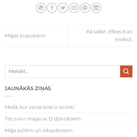
Kā salikt zīlītes būri
Mājas pupuķiem
(video).
JAUNĀKĀS ZIŅAS
Mežā, kur vecie koki ir izcirsti
Trīs svīru mājas ar 12 dzīvokļiem
Māja svīrēm un sikspārņiem