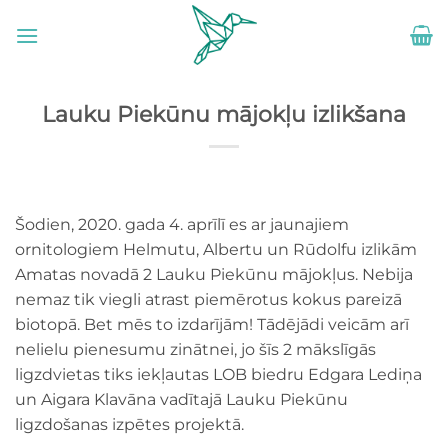
Skip
to
content
Lauku Piekūnu mājokļu izlikšana
Šodien, 2020. gada 4. aprīlī es ar jaunajiem
ornitologiem Helmutu, Albertu un Rūdolfu izlikām
Amatas novadā 2 Lauku Piekūnu mājokļus. Nebija
nemaz tik viegli atrast piemērotus kokus pareizā
biotopā. Bet mēs to izdarījām! Tādējādi veicām arī
nelielu pienesumu zinātnei, jo šīs 2 mākslīgās
ligzdvietas tiks iekļautas LOB biedru Edgara Lediņa
un Aigara Klavāna vadītajā Lauku Piekūnu
ligzdošanas izpētes projektā.