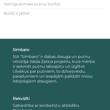
Henrija pirmais putnu būrītis
Būrīši ir jātīra!
Simbaro
SIA "Simbaro" ir dabas drauga un putnu
vērotāja Valda Zariņa projekts, kura mērķis
ir sekmēt putnu labsajūtu un izglītot
cilvēkus par putniem, to dzīvesveidu,
paradumiem un iespējām palīdzēt mūsu
lidojošajiem draugiem.
Rekvizīti
Sabiedrība ar ierobežotu atbildību