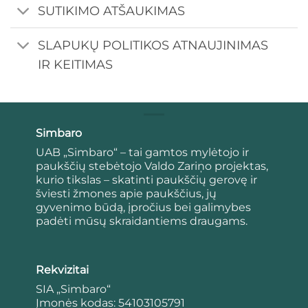
SUTIKIMO ATŠAUKIMAS
SLAPUKŲ POLITIKOS ATNAUJINIMAS
IR KEITIMAS
Simbaro
UAB „Simbaro“ – tai gamtos mylėtojo ir
paukščių stebėtojo Valdo Zariņo projektas,
kurio tikslas – skatinti paukščių gerovę ir
šviesti žmones apie paukščius, jų
gyvenimo būdą, įpročius bei galimybes
padėti mūsų skraidantiems draugams.
Rekvizitai
SIA „Simbaro“
Įmonės kodas: 54103105791