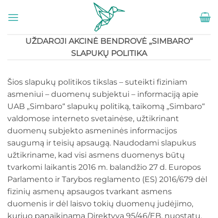
Skip
to
content
UŽDAROJI AKCINĖ BENDROVĖ „SIMBARO“
SLAPUKŲ POLITIKA
Šios slapukų politikos tikslas – suteikti fiziniam
asmeniui – duomenų subjektui – informaciją apie
UAB „Simbaro“ slapukų politiką, taikomą „Simbaro“
valdomose interneto svetainėse, užtikrinant
duomenų subjekto asmeninės informacijos
saugumą ir teisių apsaugą. Naudodami slapukus
užtikriname, kad visi asmens duomenys būtų
tvarkomi laikantis 2016 m. balandžio 27 d. Europos
Parlamento ir Tarybos reglamento (ES) 2016/679 dėl
fizinių asmenų apsaugos tvarkant asmens
duomenis ir dėl laisvo tokių duomenų judėjimo,
kuriuo panaikinama Direktyva 95/46/EB, nuostatų,