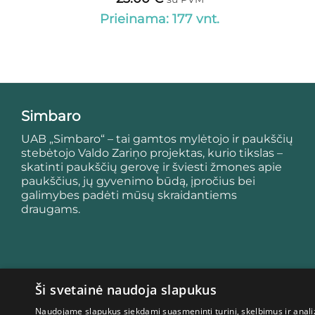
Prieinama: 177 vnt.
Simbaro
UAB „Simbaro“ – tai gamtos mylėtojo ir paukščių
stebėtojo Valdo Zariņo projektas, kurio tikslas –
skatinti paukščių gerovę ir šviesti žmones apie
paukščius, jų gyvenimo būdą, įpročius bei
galimybes padėti mūsų skraidantiems
draugams.
Ši svetainė naudoja slapukus
Naudojame slapukus siekdami suasmeninti turinį, skelbimus ir analiz