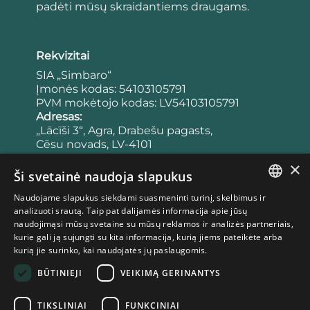
padėti mūsų skraidantiems draugams.
Rekvizitai
SIA „Simbaro“
Įmonės kodas: 54103105791
PVM mokėtojo kodas: LV54103105791
Adresas:
„Lācīši 3“, Agra, Drabešu pagasts,
Cēsu novads, LV-4101
Latvija
×
Bankas:
Ši svetainė naudoja slapukus
Sąskaitos numeris:
Naudojame slapukus siekdami suasmeninti turinį, skelbimus ir
LV65UNLA0050023953443
LATVIAN
analizuoti srautą. Taip pat dalijamės informacija apie jūsų
Banko kodas: UNLALV2X
naudojimąsi mūsų svetaine su mūsų reklamos ir analizės partneriais,
ESTONIAN
kurie gali ją sujungti su kita informacija, kurią jiems pateikėte arba
kurią jie surinko, kai naudojatės jų paslaugomis.
LITHUANIAN
Taisyklės
BŪTINIEJI
VEIKIMĄ GERINANTYS
Privatumo politika
Pirkimo taisyklės
TIKSLINIAI
FUNKCINIAI
Slapukų politika