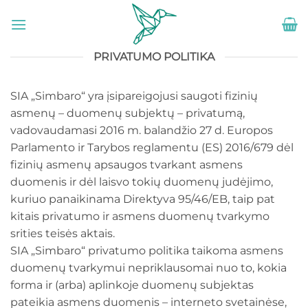
Skip
to
content
PRIVATUMO POLITIKA
SIA „Simbaro“ yra įsipareigojusi saugoti fizinių
asmenų – duomenų subjektų – privatumą,
vadovaudamasi 2016 m. balandžio 27 d. Europos
Parlamento ir Tarybos reglamentu (ES) 2016/679 dėl
fizinių asmenų apsaugos tvarkant asmens
duomenis ir dėl laisvo tokių duomenų judėjimo,
kuriuo panaikinama Direktyva 95/46/EB, taip pat
kitais privatumo ir asmens duomenų tvarkymo
srities teisės aktais.
SIA „Simbaro“ privatumo politika taikoma asmens
duomenų tvarkymui nepriklausomai nuo to, kokia
forma ir (arba) aplinkoje duomenų subjektas
pateikia asmens duomenis – interneto svetainėse,