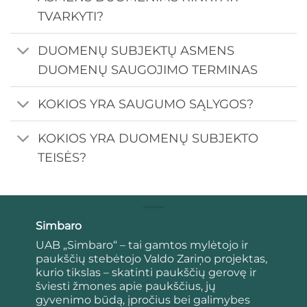
TVARKYTI?
DUOMENŲ SUBJEKTŲ ASMENS
DUOMENŲ SAUGOJIMO TERMINAS
KOKIOS YRA SAUGUMO SĄLYGOS?
KOKIOS YRA DUOMENŲ SUBJEKTO
TEISĖS?
Simbaro
UAB „Simbaro“ – tai gamtos mylėtojo ir
paukščių stebėtojo Valdo Zariņo projektas,
kurio tikslas – skatinti paukščių gerovę ir
šviesti žmones apie paukščius, jų
gyvenimo būdą, įpročius bei galimybes