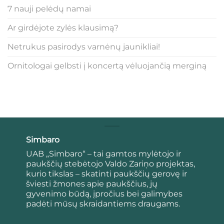
7 nauji pelėdų namai
Ar girdėjote zylės klausimą?
Netrukus pasirodys varnėnų jaunikliai!
Ornitologai gelbsti į koncertą vėluojančią merginą
Simbaro
UAB „Simbaro“ – tai gamtos mylėtojo ir
paukščių stebėtojo Valdo Zariņo projektas,
kurio tikslas – skatinti paukščių gerovę ir
šviesti žmones apie paukščius, jų
gyvenimo būdą, įpročius bei galimybes
padėti mūsų skraidantiems draugams.