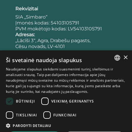
Rekvizitai
SIA „Simbaro“
Įmonės kodas: 54103105791
PVM mokėtojo kodas: LV54103105791
Adresas:
„Lācīši 3“, Agra, Drabešu pagasts,
Cēsu novads, LV-4101
Latvija
×
Bankas:
Ši svetainė naudoja slapukus
Sąskaitos numeris:
Naudojame slapukus siekdami suasmeninti turinį, skelbimus ir
LV65UNLA0050023953443
LATVIAN
analizuoti srautą. Taip pat dalijamės informacija apie jūsų
Banko kodas: UNLALV2X
naudojimąsi mūsų svetaine su mūsų reklamos ir analizės partneriais,
ESTONIAN
kurie gali ją sujungti su kita informacija, kurią jiems pateikėte arba
kurią jie surinko, kai naudojatės jų paslaugomis.
LITHUANIAN
Taisyklės
BŪTINIEJI
VEIKIMĄ GERINANTYS
Privatumo politika
Pirkimo taisyklės
TIKSLINIAI
FUNKCINIAI
Slapukų politika
Atsisakymo teisė
PARODYTI DETALIAU