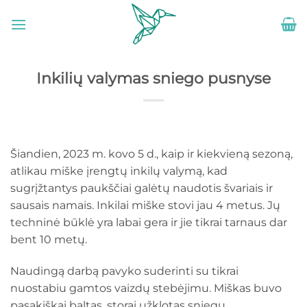
Skip
to
content
Inkilių valymas sniego pusnyse
Šiandien, 2023 m. kovo 5 d., kaip ir kiekvieną sezoną,
atlikau miške įrengtų inkilų valymą, kad
sugrįžtantys paukščiai galėtų naudotis švariais ir
sausais namais. Inkilai miške stovi jau 4 metus. Jų
techninė būklė yra labai gera ir jie tikrai tarnaus dar
bent 10 metų.
Naudingą darbą pavyko suderinti su tikrai
nuostabiu gamtos vaizdų stebėjimu. Miškas buvo
pasakiškai baltas, storai užklotas sniegu.