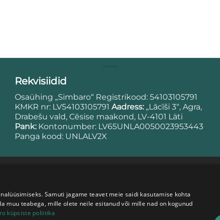
Rekvisiidid
Osaühing „Simbaro“ Registrikood: 54103105791
KMKR nr: LV54103105791
Aadress:
„Lācīši 3“, Agra,
Drabešu vald, Cēsise maakond, LV-4101 Läti
Pank:
Kontonumber: LV65UNLA0050023953443
Panga kood: UNLALV2X
 analüüsimiseks. Samuti jagame teavet meie saidi kasutamise kohta
a muu teabega, mille olete neile esitanud või mille nad on kogunud
o küpsiste poliitika