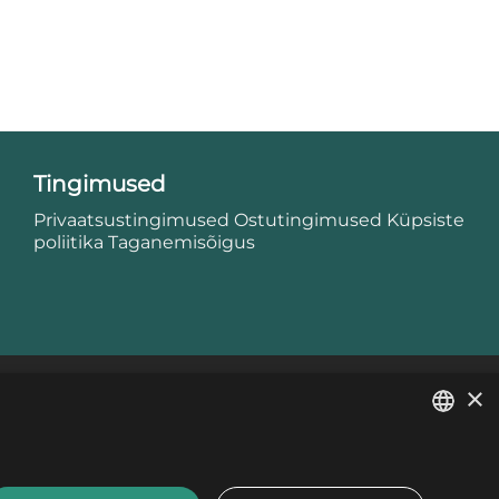
Tingimused
Privaatsustingimused
Ostutingimused
Küpsiste
poliitika
Taganemisõigus
×
LATVIAN
ESTONIAN