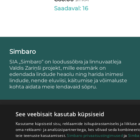
Saadaval: 16
Simbaro
SIA „Simbaro“ on loodussõbra ja linnuvaatleja
Valdis Zariņši projekt, mille eesmärk on
edendada lindude heaolu ning harida inimesi
lindude, nende eluviisi, käitumise ja võimaluste
kohta aidata meie lendavaid sõpru.
See veebisait kasutab küpsiseid
Kasutame küpsiseid sisu, reklaamide isikupärastamiseks ja liikluse
oma reklaami- ja analüüsipartneritega, kes võivad seda kombineerid
teie teenuste kasutamisest.
Simbaro privaatsustingimused
ja
Simbar