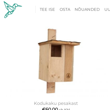
Skip
to
TEE ISE
OSTA
NÕUANDED
UU
content
Kodukaku pesakast
€
60.00
sh KM